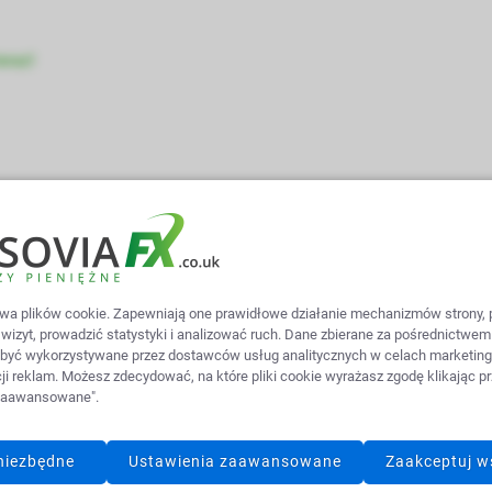
eraz!
ywa plików cookie. Zapewniają one prawidłowe działanie mechanizmów strony, 
 wizyt, prowadzić statystyki i analizować ruch. Dane zbierane za pośrednictwem
być wykorzystywane przez dostawców usług analitycznych w celach marketin
cji reklam. Możesz zdecydować, na które pliki cookie wyrażasz zgodę klikając p
 zaawansowane".
niezbędne
Ustawienia zaawansowane
Zaakceptuj w